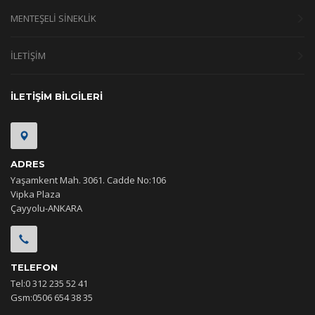
MENTEŞELİ SİNEKLİK
İLETİŞİM
İLETİŞİM BİLGİLERİ
ADRES
Yaşamkent Mah. 3061. Cadde No:106
Vipka Plaza
Çayyolu-ANKARA
TELEFON
Tel:0 312 235 52 41
Gsm:0506 654 38 35